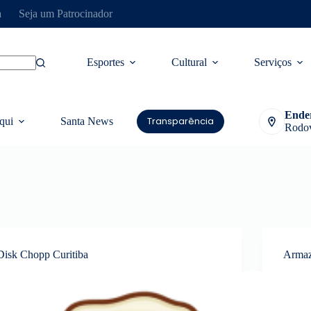
a
Seja um Patrocinador
Esportes
Cultural
Serviços
Ende
Transparência
qui
Santa News
Rodov
Disk Chopp Curitiba
Armaz