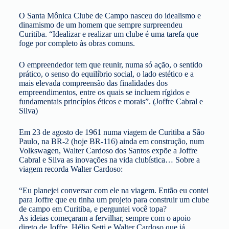
O Santa Mônica Clube de Campo nasceu do idealismo e
dinamismo de um homem que sempre surpreendeu
Curitiba. “Idealizar e realizar um clube é uma tarefa que
foge por completo às obras comuns.
O empreendedor tem que reunir, numa só ação, o sentido
prático, o senso do equilíbrio social, o lado estético e a
mais elevada compreensão das finalidades dos
empreendimentos, entre os quais se incluem rígidos e
fundamentais princípios éticos e morais”. (Joffre Cabral e
Silva)
Em 23 de agosto de 1961 numa viagem de Curitiba a São
Paulo, na BR-2 (hoje BR-116) ainda em construção, num
Volkswagen, Walter Cardoso dos Santos expõe a Joffre
Cabral e Silva as inovações na vida clubística… Sobre a
viagem recorda Walter Cardoso:
“Eu planejei conversar com ele na viagem. Então eu contei
para Joffre que eu tinha um projeto para construir um clube
de campo em Curitiba, e perguntei você topa?
As ideias começaram a fervilhar, sempre com o apoio
direto de Joffre, Hélio Setti e Walter Cardoso que já