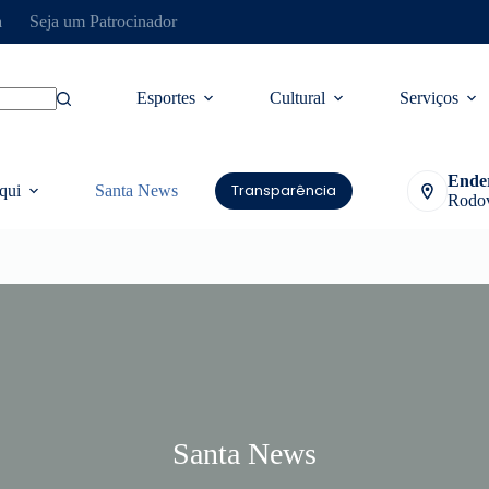
a
Seja um Patrocinador
Esportes
Cultural
Serviços
Ende
Transparência
qui
Santa News
Rodov
Santa News