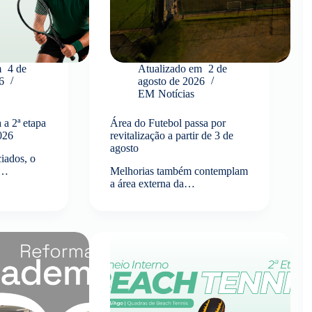
m
4 de
Atualizado em
2 de
6
agosto de 2026
EM
Notícias
 a 2ª etapa
Área do Futebol passa por
2026
revitalização a partir de 3 de
agosto
iados, o
e…
Melhorias também contemplam
a área externa da…