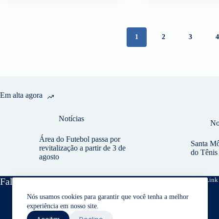
1
2
3
Em alta agora
Notícias
No
Área do Futebol passa por
Santa Môn
revitalização a partir de 3 de
do Têni
agosto
Fale conosco
Link 
Nós usamos cookies para garantir que você tenha a melhor
Endereço:
experiência em nosso site.
Rodovia Régis Bittencourt nº 5000
Telefone da secretaria: