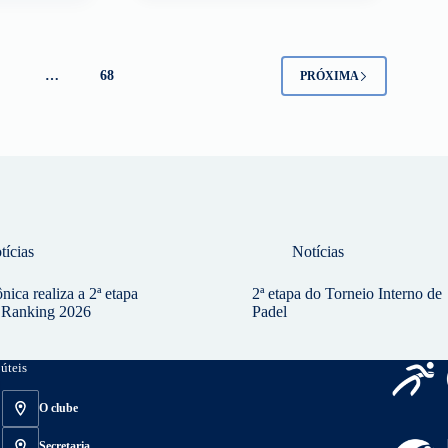
4
…
68
PRÓXIMA
tícias
Notícias
ica realiza a 2ª etapa
2ª etapa do Torneio Interno de
s Ranking 2026
Padel
úteis
O clube
Secretaria