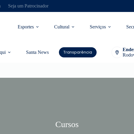
a
Seja um Patrocinador
Esportes
Cultural
Serviços
Secr
Ende
Transparência
qui
Santa News
Rodov
Cursos