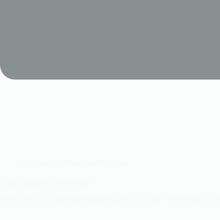
In
Cursos
,
Eventos
,
Família
,
Festas
Como organizar um churrasco
Se tem uma coisa que todo brasileiro gosta é de fazer um churrasco.