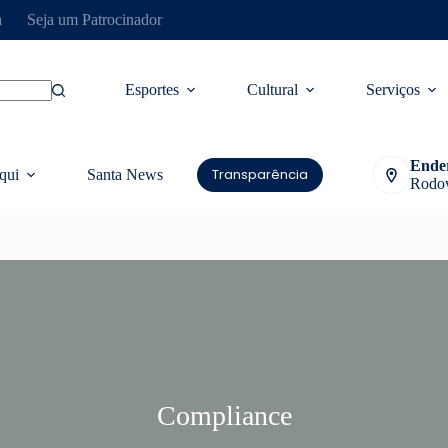
a
Seja um Patrocinador
Esportes
Cultural
Serviços
Ende
Transparência
qui
Santa News
Rodov
Compliance