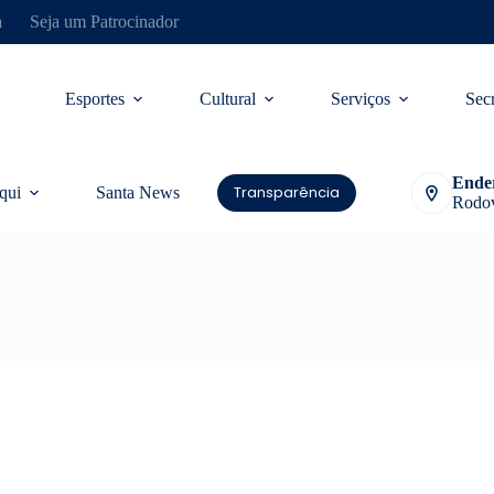
a
Seja um Patrocinador
Esportes
Cultural
Serviços
Secr
Ende
Transparência
qui
Santa News
Rodov