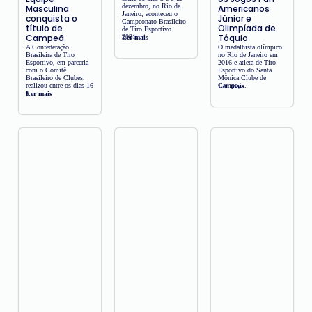
dezembro, no Rio de
Masculina
Americanos
Janeiro, aconteceu o
conquista o
Júnior e
Campeonato Brasileiro
título de
Olimpíada de
de Tiro Esportivo
Campeã
Tóquio
2021....
Ler mais
A Confederação
O medalhista olímpico
Brasileira de Tiro
no Rio de Janeiro em
Esportivo, em parceria
2016 e atleta de Tiro
com o Comitê
Esportivo do Santa
Brasileiro de Clubes,
Mônica Clube de
realizou entre os dias 16
Campo,...
Ler mais
a...
Ler mais