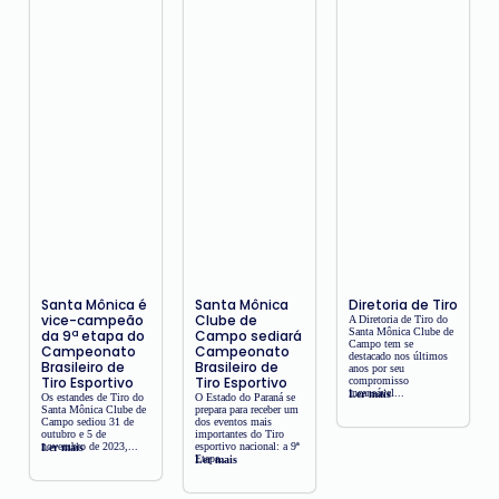
Santa Mônica é
Santa Mônica
Diretoria de Tiro
vice-campeão
Clube de
A Diretoria de Tiro do
Santa Mônica Clube de
da 9ª etapa do
Campo sediará
Campo tem se
Campeonato
Campeonato
destacado nos últimos
Brasileiro de
Brasileiro de
anos por seu
Tiro Esportivo
Tiro Esportivo
compromisso
incansável...
Ler mais
Os estandes de Tiro do
O Estado do Paraná se
Santa Mônica Clube de
prepara para receber um
Campo sediou 31 de
dos eventos mais
outubro e 5 de
importantes do Tiro
novembro de 2023,...
esportivo nacional: a 9ª
Ler mais
Etapa...
Ler mais