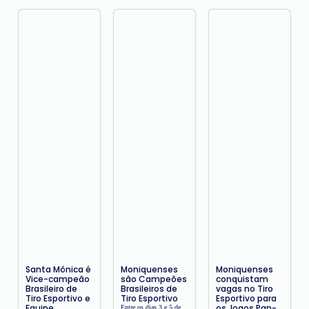
Santa Mônica é
Moniquenses
Moniquenses
Vice-campeão
são Campeões
conquistam
Brasileiro de
Brasileiros de
vagas no Tiro
Tiro Esportivo e
Tiro Esportivo
Esportivo para
Equipe
os Jogos Pan-
Entre os dias 3 e 5 de