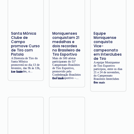
Santa Mônica
Moniquenses
Equipe
Clube de
conquistam 21
Moniquense
Campo
medalhas e
conquista
promove Curso
dois recordes
Vice-
de Tiro com
no Brasileiro de
campeonato
Pistola
Tiro Esportivo
em Interclubes
de Tiro
A Diretoria de Tiro do
Mais de 500 atletas
Santa Mônica
participaram do 51º
A equipe Moniquense
promoverá no dia 13 de
Campeonato Brasileiro
de Tiro Esportivo
fevereiro, das 9h às 13h,
de Tiro Esportivo,
participou, entre os dias
nos Estandes, o...
promovido pela
Ler mais
21 e 24 de novembro,
Confederação Brasileiro
do Campeonato
de Tiro Esportivo –...
Ler mais
Brasileiro Interclubes
de...
Ler mais