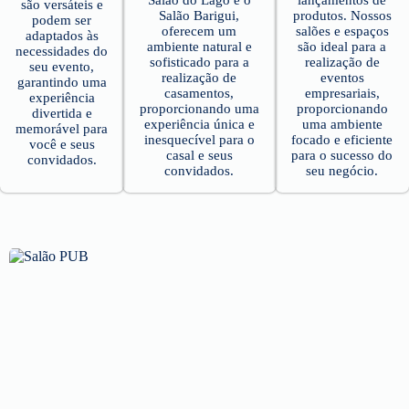
Salão do Lago e o
lançamentos de
são versáteis e
Salão Barigui,
produtos. Nossos
podem ser
oferecem um
salões e espaços
adaptados às
ambiente natural e
são ideal para a
necessidades do
sofisticado para a
realização de
seu evento,
realização de
eventos
garantindo uma
casamentos,
empresariais,
experiência
proporcionando uma
proporcionando
divertida e
experiência única e
uma ambiente
memorável para
inesquecível para o
focado e eficiente
você e seus
casal e seus
para o sucesso do
convidados.
convidados.
seu negócio.