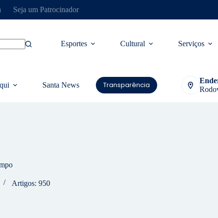
a
Seja um Patrocinador
Esportes
Cultural
Serviços
Ende
Transparência
qui
Santa News
Rodov
ampo
Artigos: 950