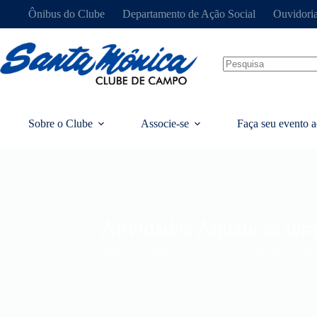
Ônibus do Clube
Departamento de Ação Social
Ouvidori
Sobre o Clube
Associe-se
Faça seu evento a
Atividades Aquáticas terã
Home
Santa News
Sem categoria
Ativ