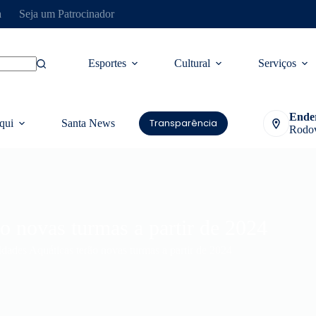
a
Seja um Patrocinador
Esportes
Cultural
Serviços
Ende
Transparência
qui
Santa News
Rodov
o novas turmas a partir de 2024
idades Aquáticas terão novas turmas a partir de 2024