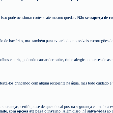
 e isso pode ocasionar cortes e até mesmo quedas.
Não se esqueça de co
são de bactérias, mas também para evitar lodo e possíveis escorregões d
os e nariz, podendo causar dermatite, rinite alérgica ou crises de asma
ixá-los brincando com algum recipiente na água, mas todo cuidado é 
ra crianças, certifique-se de que o local possua segurança e uma boa e
ade, com opções até para o inverno.
Além disso, há
salva-vidas
ao r