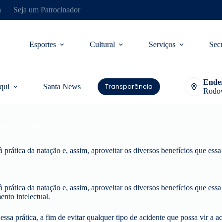
a
Seja um Patrocinador
Esportes
Cultural
Serviços
Secr
Ende
Transparência
qui
Santa News
Rodov
ianças na piscina
à prática da natação e, assim, aproveitar os diversos benefícios que essa
à prática da natação e, assim, aproveitar os diversos benefícios que ess
ento intelectual.
sa prática, a fim de evitar qualquer tipo de acidente que possa vir a a