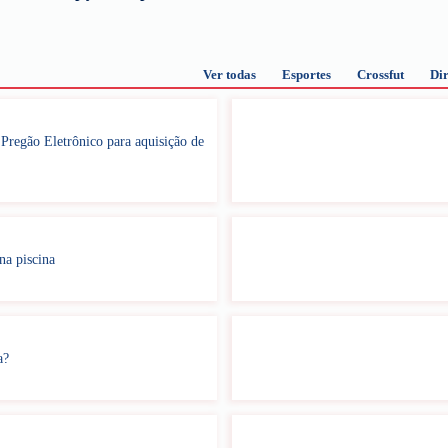
Ver todas
Esportes
Crossfut
Dir
regão Eletrônico para aquisição de
na piscina
a?