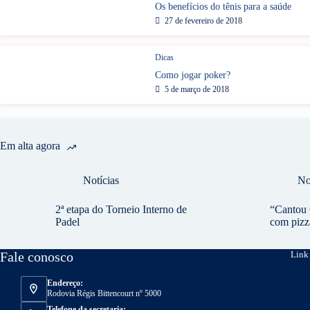
Os benefícios do tênis para a saúde
27 de fevereiro de 2018
Dicas
Como jogar poker?
5 de março de 2018
Em alta agora
Notícias
No
2ª etapa do Torneio Interno de
“Cantou 
Padel
com pizz
Fale conosco
Link 
Endereço:
Rodovia Régis Bittencourt nº 5000
Telefone da secretaria: