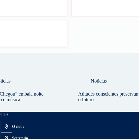
tícias
Notícias
Chegou” embala noite
Atitudes conscientes preserva
a e música
o futuro
úteis
O clube
Secretaria