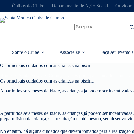
Pular
Ônibus do Clube
Departamento de Ação Social
Ouvidori
para
o
conteúdo
Sem
resultados
Sobre o Clube
Associe-se
Faça seu evento a
Os principais cuidados com as crianças na piscina
Home
Santa News
Crianças
Os principais cuidados com as cr
Os principais cuidados com as crianças na piscina
A partir dos seis meses de idade, as crianças já podem ser incentivadas 
A partir dos seis meses de idade, as crianças já podem ser incentivadas 
preparo físico da criança, sua respiração e, até mesmo, seu desenvolvim
No entanto, há alguns cuidados que devem tomados para a realização des