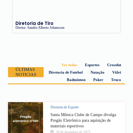
Diretoria de Tiro
Diretor: Sandro Alberto Johansson
Ver todas
Esportes
Crossfut
ÚLTIMAS
Diretoria de Futebol
Natação
Vôlei
NOTICIAS
Badminton
Poker
Truco
Diretoria de Esporte
Santa Mônica Clube de Campo divulga
Pregão Eletrônico para aquisição de
materiais esportivos
20 de dezembro de 2025