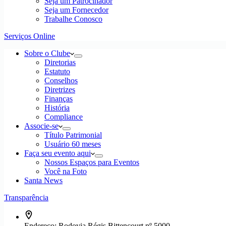
Seja um Patrocinador
Seja um Fornecedor
Trabalhe Conosco
Serviços Online
Sobre o Clube
Diretorias
Estatuto
Conselhos
Diretrizes
Finanças
História
Compliance
Associe-se
Título Patrimonial
Usuário 60 meses
Faça seu evento aqui
Nossos Espaços para Eventos
Você na Foto
Santa News
Transparência
Endereço:
Rodovia Régis Bittencourt nº 5000