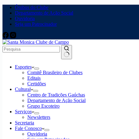
Ônibus do Clube
Departamento de Ação Social
Ouvidoria
Seja um Patrocinador
Sem
Esportes
resultados
Comitê Brasileiro de Clubes
Editais
Certidões
Cultural
Centro de Tradições Gaúchas
Departamento de Ação Social
Grupo Escoteiro
Serviços
Newsletters
Secretaria
Fale Conosco
Ouvidoria