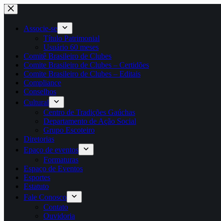
Pular
para
o
Associe-se
conteúdo
Título Patrimonial
Usuário 60 meses
Comitê Brasileiro de Clubes
Comite Brasileiro de Clubes – Certidões
Comite Brasileiro de Clubes – Editais
Compliance
Conselhos
Cultural
Centro de Tradições Gaúchas
Departamento de Ação Social
Grupo Escoteiro
Diretorias
Epaço de eventos
Formaturas
Espaço de Eventos
Esportes
Estatuto
Fale Conosco
Contato
Ouvidoria