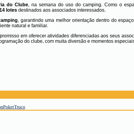
aria do Clube
, na semana do uso do camping. Como o espaç
14 lotes
destinados aos associados interessados.
camping
, garantindo uma melhor orientação dentro do espaço
te natural e familiar.
omisso em oferecer atividades diferenciadas aos seus associ
rogramação do clube, com muita diversão e momentos especiais 
on
Poker
Truco