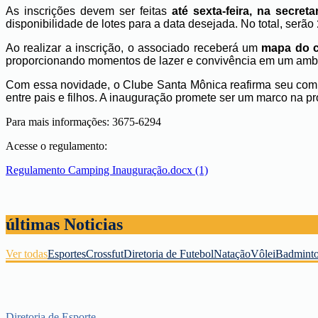
As inscrições devem ser feitas
até sexta-feira, na secret
disponibilidade de lotes para a data desejada. No total, serão
Ao realizar a inscrição, o associado receberá um
mapa do 
proporcionando momentos de lazer e convivência em um ambien
Com essa novidade, o Clube Santa Mônica reafirma seu compr
entre pais e filhos. A inauguração promete ser um marco na p
Para mais informações: 3675-6294
Acesse o regulamento:
Regulamento Camping Inauguração.docx (1)
últimas Noticias
Ver todas
Esportes
Crossfut
Diretoria de Futebol
Natação
Vôlei
Badmint
Diretoria de Esporte