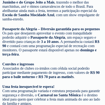
Juninho e do Grupo Jeito a Mais
, trazendo o melhor das
marchinhas, axé e ritmos carnavalescos de todo o Brasil. Para
abrilhantar ainda mais a festa, teremos a participação especial da
Escola de Samba Mocidade Azul
, com um show empolgante de
samba-enredo.
Passaporte da Alegria – Diversão garantida para os pequenos
Os pais que desejarem aproveitar o evento com tranquilidade
poderão adquirir o
Passaporte da Alegria
, um espaço seguro e
divertido para crianças de
3 a 10 anos
. A permanência custará
R$
90
e contará com uma programação especial de recreação com
monitores. O passaporte estará disponível apenas no
domingo e
terça-feira
.
Convites e ingressos
Associados de clubes co-irmãos com cédula social poderão
participar mediante pagamento de ingresso, com valores de
R$ 90
para o baile noturno
e
R$ 70 para as matinês
.
Uma festa inesquecível te espera!
Com uma programação variada e estrutura preparada para garantir
segurança e diversão, o
Carnaval no Santa Mônica
é o destino
ideal para quem quer celebrar a festa mais animada do ano ao lado
da família e amigos.