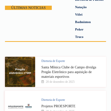
Natação
ÚLTIMAS NOTICIAS
Vôlei
Badminton
Poker
Truco
Diretoria de Esporte
Santa Mônica Clube de Campo divulga
Pregão Eletrônico para aquisição de
materiais esportivos
20 de dezembro de 2025
Diretoria de Esporte
Projetos PROESPORTE