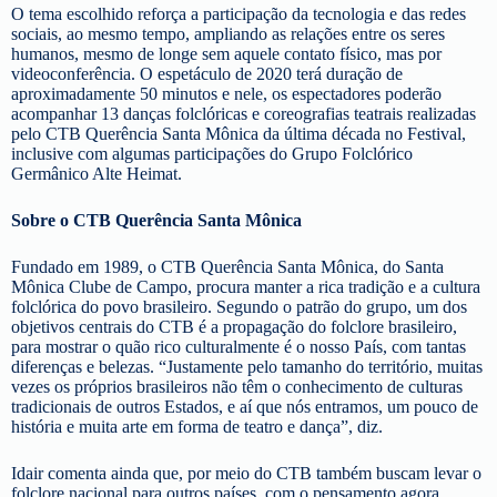
O tema escolhido reforça a participação da tecnologia e das redes
sociais, ao mesmo tempo, ampliando as relações entre os seres
humanos, mesmo de longe sem aquele contato físico, mas por
videoconferência. O espetáculo de 2020 terá duração de
aproximadamente 50 minutos e nele, os espectadores poderão
acompanhar 13 danças folclóricas e coreografias teatrais realizadas
pelo CTB Querência Santa Mônica da última década no Festival,
inclusive com algumas participações do Grupo Folclórico
Germânico Alte Heimat.
Sobre o CTB Querência Santa Mônica
Fundado em 1989, o CTB Querência Santa Mônica, do Santa
Mônica Clube de Campo, procura manter a rica tradição e a cultura
folclórica do povo brasileiro. Segundo o patrão do grupo, um dos
objetivos centrais do CTB é a propagação do folclore brasileiro,
para mostrar o quão rico culturalmente é o nosso País, com tantas
diferenças e belezas. “Justamente pelo tamanho do território, muitas
vezes os próprios brasileiros não têm o conhecimento de culturas
tradicionais de outros Estados, e aí que nós entramos, um pouco de
história e muita arte em forma de teatro e dança”, diz.
Idair comenta ainda que, por meio do CTB também buscam levar o
folclore nacional para outros países, com o pensamento agora