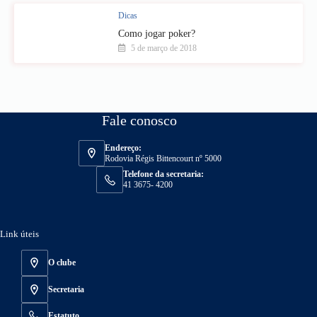
Dicas
Como jogar poker?
5 de março de 2018
Fale conosco
Endereço:
Rodovia Régis Bittencourt nº 5000
Telefone da secretaria:
41 3675- 4200
Link úteis
O clube
Secretaria
Estatuto