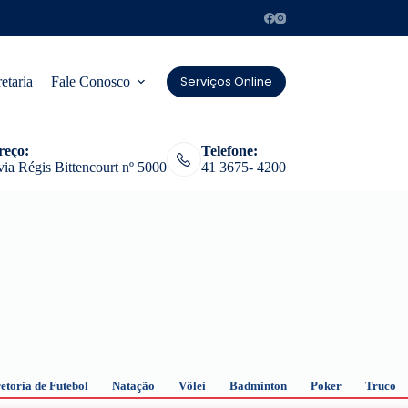
Serviços Online
etaria
Fale Conosco
reço:
Telefone:
ia Régis Bittencourt nº 5000
41 3675- 4200
etoria de Futebol
Natação
Vôlei
Badminton
Poker
Truco