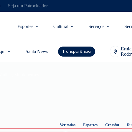
a
Seja um Patrocinador
Esportes
Cultural
Serviços
Secr
Ende
Transparência
qui
Santa News
Rodov
 Mulher, Moniquenses.
Ver todas
Esportes
Crossfut
Dir