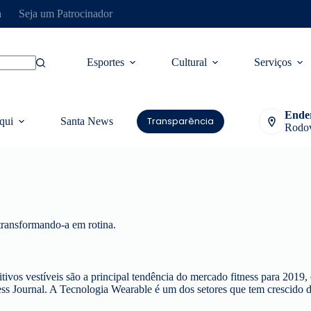
a
Seja um Patrocinador
Esportes
Cultural
Serviços
Ende
Transparência
qui
Santa News
Rodov
ecnologia Wearable
 transformando-a em rotina.
tivos vestíveis são a principal tendência do mercado fitness para 2019,
 Journal. A Tecnologia Wearable é um dos setores que tem crescido di