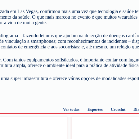
izada em Las Vegas, confirmou mais uma vez que tecnologia e saúde te
amento da saúde. O que mais marcou no evento é que muitos wearables 
r a vida de muita gente.
ardiograma – fazendo leituras que ajudam na detecção de doenças cardía
 de vinculação a smartphones; com reconhecimentos de incidentes – di
contatos de emergência e aos socorristas; e, até mesmo, um relógio que 
e. Com tantos equipamentos sofisticados, é importante contar com luga
ra ampla, oferece o ambiente ideal para a prática de atividade física 
 uma super infraestrutura e oferece várias opções de modalidades espor
Ver todas
Esportes
Crossfut
Dir