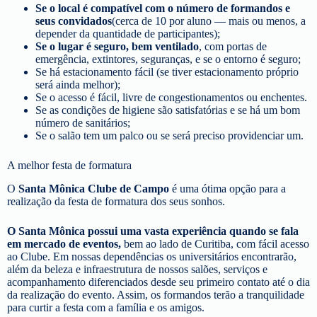
Se o local é compatível com o número de formandos e
seus convidados
(cerca de 10 por aluno — mais ou menos, a
depender da quantidade de participantes);
Se o lugar é seguro, bem ventilado
, com portas de
emergência, extintores, seguranças, e se o entorno é seguro;
Se há estacionamento fácil (se tiver estacionamento próprio
será ainda melhor);
Se o acesso é fácil, livre de congestionamentos ou enchentes.
Se as condições de higiene são satisfatórias e se há um bom
número de sanitários;
Se o salão tem um palco ou se será preciso providenciar um.
A melhor festa de formatura
O
Santa Mônica Clube de Campo
é uma ótima opção para a
realização da festa de formatura dos seus sonhos.
O Santa Mônica possui uma vasta experiência quando se fala
em mercado de eventos,
bem ao lado de Curitiba, com fácil acesso
ao Clube. Em nossas dependências os universitários encontrarão,
além da beleza e infraestrutura de nossos salões, serviços e
acompanhamento diferenciados desde seu primeiro contato até o dia
da realização do evento. Assim, os formandos terão a tranquilidade
para curtir a festa com a família e os amigos.