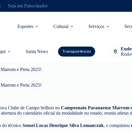
a
Seja um Patrocinador
Esportes
Cultural
Serviços
Secr
Ende
Transparência
qui
Santa News
Rodov
 Marrom e Preta 2025!
dô Moniquense conquista oito medalhas no Campeonato Paranaense Ma
 Marrom e Preta 2025!
ônica Clube de Campo brilhou no
Campeonato Paranaense Marrom e
rtura do calendário oficial da modalidade no estado, reuniu atletas de 
o do técnico
Sensei Lucas Henrique Silva Lemanczuk
, e conquistou