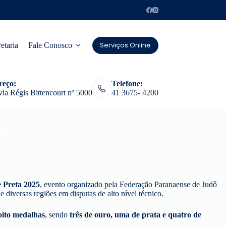
Serviços Online
etaria
Fale Conosco
reço:
Telefone:
ia Régis Bittencourt nº 5000
41 3675- 4200
rrom e Preta 2025!
 Preta 2025
, evento organizado pela Federação Paranaense de Judô
diversas regiões em disputas de alto nível técnico.
oito medalhas
, sendo
três de ouro, uma de prata e quatro de