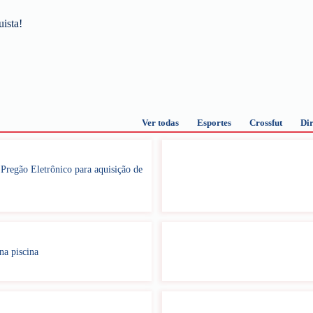
uista!
Ver todas
Esportes
Crossfut
Dir
regão Eletrônico para aquisição de
na piscina