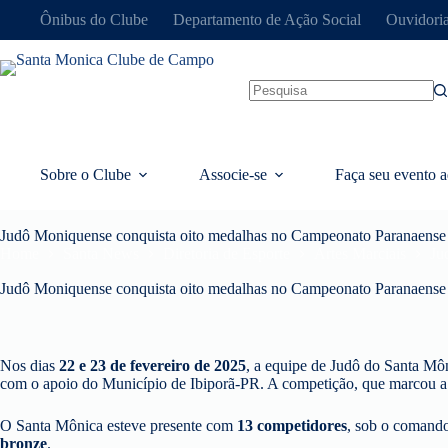
Ônibus do Clube
Departamento de Ação Social
Ouvidori
Sobre o Clube
Associe-se
Faça seu evento a
Judô Moniquense conquista oito medalhas no Campeonato Paranaense
Home
Santa News
Diretoria de Esporte
Artes Marciais
Ju
Judô Moniquense conquista oito medalhas no Campeonato Paranaense
Nos dias
22 e 23 de fevereiro de 2025
, a equipe de Judô do Santa M
com o apoio do Município de Ibiporã-PR. A competição, que marcou a abe
O Santa Mônica esteve presente com
13 competidores
, sob o comand
bronze
.