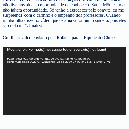
não tivemos ainda a oportunidade de conhecer o Santa Mônica, mas
não faltará oportunidade. Só tenho a agradecer pelo convite, eu me
surpreendi com o carinho e o empenho dos professores. Quando
minha filha disse no vídeo que os amava foi muito sincero, pois eles
são nota mil”, finaliza.
Confira o vídeo enviado pela Rafaela para a Equipe do Clube:
Tocador
Media error: Format(s) not supported or source(s) not found
de
Fazer download do arquivo: http://novo.santamonica.rec.br/wp-
vídeo
content/uploads/2020/07/WhatsApp-Video-2020-07-02-at-16.27.14.mp4?_=1