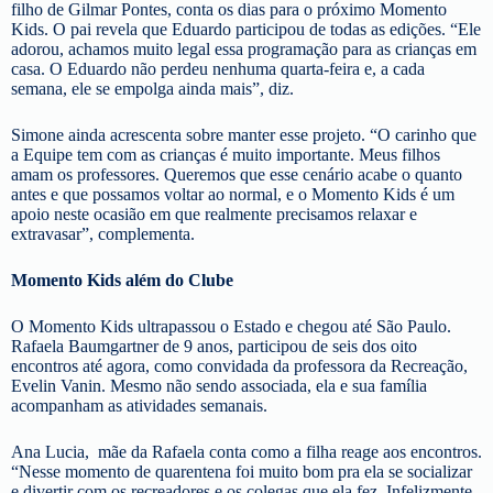
filho de Gilmar Pontes, conta os dias para o próximo Momento
Kids. O pai revela que Eduardo participou de todas as edições. “Ele
adorou, achamos muito legal essa programação para as crianças em
casa. O Eduardo não perdeu nenhuma quarta-feira e, a cada
semana, ele se empolga ainda mais”, diz.
Simone ainda acrescenta sobre manter esse projeto. “O carinho que
a Equipe tem com as crianças é muito importante. Meus filhos
amam os professores. Queremos que esse cenário acabe o quanto
antes e que possamos voltar ao normal, e o Momento Kids é um
apoio neste ocasião em que realmente precisamos relaxar e
extravasar”, complementa.
Momento Kids além do Clube
O Momento Kids ultrapassou o Estado e chegou até São Paulo.
Rafaela Baumgartner de 9 anos, participou de seis dos oito
encontros até agora, como convidada da professora da Recreação,
Evelin Vanin. Mesmo não sendo associada, ela e sua família
acompanham as atividades semanais.
Ana Lucia, mãe da Rafaela conta como a filha reage aos encontros.
“Nesse momento de quarentena foi muito bom pra ela se socializar
e divertir com os recreadores e os colegas que ela fez. Infelizmente,