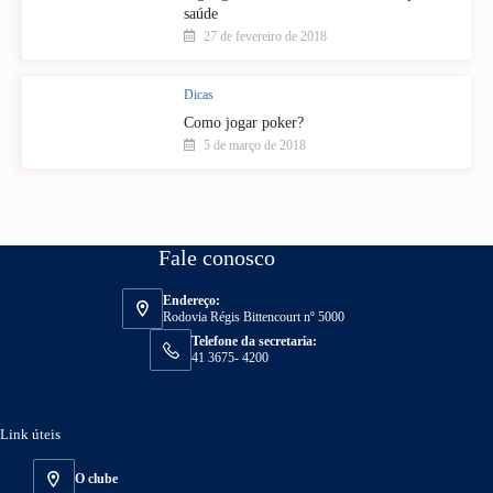
saúde
27 de fevereiro de 2018
Dicas
Como jogar poker?
5 de março de 2018
Fale conosco
Endereço:
Rodovia Régis Bittencourt nº 5000
Telefone da secretaria:
41 3675- 4200
Link úteis
O clube