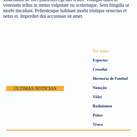
venenatis tellus in metus vulputate eu scelerisque. Sem fringilla ut
morbi tincidunt. Pellentesque habitant morbi tristique senectus et
netus et. Imperdiet dui accumsan sit amet.
Ver todas
Esportes
Crossfut
Diretoria de Futebol
Natação
ÚLTIMAS NOTICIAS
Vôlei
Badminton
Poker
Truco