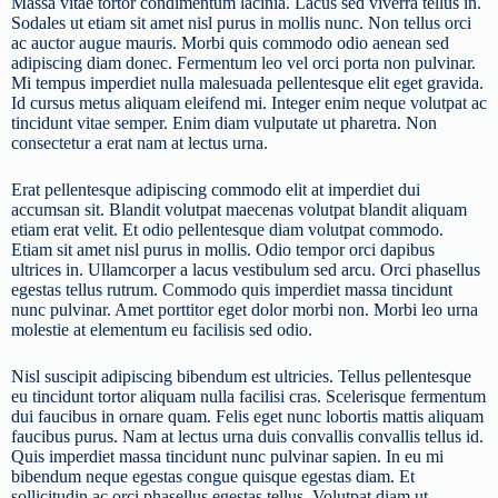
Massa vitae tortor condimentum lacinia. Lacus sed viverra tellus in.
Sodales ut etiam sit amet nisl purus in mollis nunc. Non tellus orci
ac auctor augue mauris. Morbi quis commodo odio aenean sed
adipiscing diam donec. Fermentum leo vel orci porta non pulvinar.
Mi tempus imperdiet nulla malesuada pellentesque elit eget gravida.
Id cursus metus aliquam eleifend mi. Integer enim neque volutpat ac
tincidunt vitae semper. Enim diam vulputate ut pharetra. Non
consectetur a erat nam at lectus urna.
Erat pellentesque adipiscing commodo elit at imperdiet dui
accumsan sit. Blandit volutpat maecenas volutpat blandit aliquam
etiam erat velit. Et odio pellentesque diam volutpat commodo.
Etiam sit amet nisl purus in mollis. Odio tempor orci dapibus
ultrices in. Ullamcorper a lacus vestibulum sed arcu. Orci phasellus
egestas tellus rutrum. Commodo quis imperdiet massa tincidunt
nunc pulvinar. Amet porttitor eget dolor morbi non. Morbi leo urna
molestie at elementum eu facilisis sed odio.
Nisl suscipit adipiscing bibendum est ultricies. Tellus pellentesque
eu tincidunt tortor aliquam nulla facilisi cras. Scelerisque fermentum
dui faucibus in ornare quam. Felis eget nunc lobortis mattis aliquam
faucibus purus. Nam at lectus urna duis convallis convallis tellus id.
Quis imperdiet massa tincidunt nunc pulvinar sapien. In eu mi
bibendum neque egestas congue quisque egestas diam. Et
sollicitudin ac orci phasellus egestas tellus. Volutpat diam ut