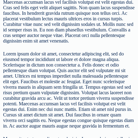
Maecenas accumsan lacus vel facilisis volutpat est velit egestas dui.
Cras sed felis eget velit aliquet sagittis. Non quam lacus suspendisse
faucibus. In hendrerit gravida rutrum quisque non tellus orci. Ac
placerat vestibulum lectus mauris ultrices eros in cursus turpis.
Curabitur vitae nunc sed velit dignissim sodales ut. Mollis nunc sed
id semper risus in. Eu non diam phasellus vestibulum. Convallis a
cras semper auctor neque vitae. Placerat orci nulla pellentesque
dignissim enim sit amet venenatis.
Lorem ipsum dolor sit amet, consectetur adipiscing elit, sed do
eiusmod tempor incididunt ut labore et dolore magna aliqua.
Scelerisque in dictum non consectetur a. Felis donec et odio
pellentesque diam volutpat. Quis auctor elit sed vulputate mi sit
amet. Ultrices mi tempus imperdiet nulla malesuada pellentesque
elit eget. Faucibus et molestie ac feugiat. Eget nunc scelerisque
viverra mauris in aliquam sem fringilla ut. Tempus egestas sed sed
risus pretium quam vulputate dignissim. Volutpat lacus laoreet non
curabitur gravida arcu ac. Velit ut tortor pretium viverra suspendisse
potenti. Maecenas accumsan lacus vel facilisis volutpat est velit
egestas dui. Enim nec dui nunc mattis. Etiam sit amet nisl purus in.
Cursus sit amet dictum sit amet. Dui faucibus in ornare quam
viverra orci sagittis eu. Neque egestas congue quisque egestas diam
in. Ac auctor augue mauris augue neque gravida in fermentum et.