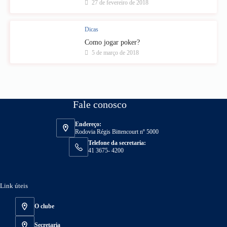
27 de fevereiro de 2018
Dicas
Como jogar poker?
5 de março de 2018
Fale conosco
Endereço:
Rodovia Régis Bittencourt nº 5000
Telefone da secretaria:
41 3675- 4200
Link úteis
O clube
Secretaria