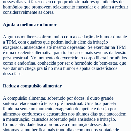
nesses dias vai fazer o seu corpo produzir maiores quantidades de
hormônios que promovem relaxamento muscular e ajudam a reduzir
consideravelmente as dores.
Ajuda a melhorar o humor
Algumas mulheres sofrem muito com a oscilação de humor durante
a TPM, com quadros que podem incluir além da irritação
exagerada, ansiedade e até mesmo depressão. Se exercitar na TPM
é uma excelente alternativa para tratar casos mais severos da tensão
pré-menstrual. No momento do exercício, o corpo libera hormônios
como a endorfina, conhecida por ser o hormônio do bem-estar, que
vão dar um chega pra lá no mau humor e apatia característicos
dessa fase.
Reduz a compulsão alimentar
A compulsão alimentar, sobretudo por doces, é outro grande
sintoma relacionado à tensão pré-menstrual. Uma boa parcela
feminina sente um aumento exagerado do apetite e desejo por
alimentos gordurosos e açucarados nos últimos dias que antecedem
a menstruação, causados sobretudo pela ansiedade e irritação.
Como a atividade física promove a diminuição desses dois
sintomas, a mulher fica mais tranquila e com menos vontade de