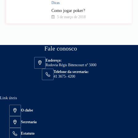
Dicas
Como jogar poker?
5 de março de 2018
Fale conosco
Endereço:
Rodovia Régis Bittencourt nº 5000
Telefone da secretaria:
41 3675- 4200
Link úteis
O clube
Secretaria
Estatuto