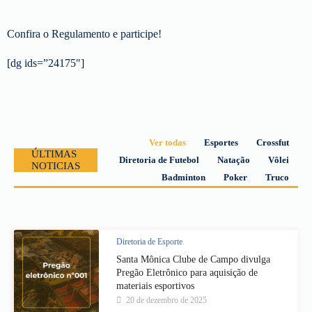
Confira o Regulamento e participe!
[dg ids=”24175″]
Ver todas
Esportes
Crossfut
ÚLTIMAS
Diretoria de Futebol
Natação
Vôlei
NOTICIAS
Badminton
Poker
Truco
Diretoria de Esporte
Santa Mônica Clube de Campo divulga
Pregão Eletrônico para aquisição de
materiais esportivos
20 de dezembro de 2025