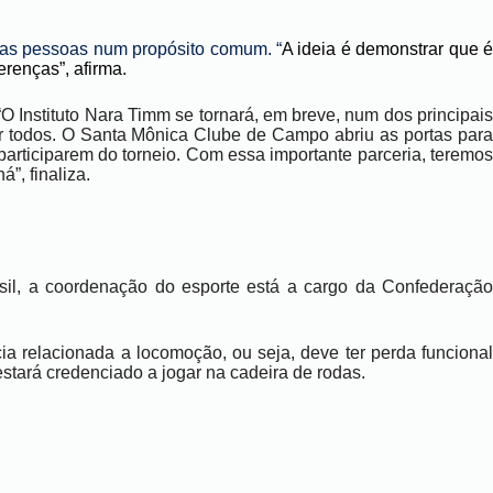
das pessoas num propósito comum. “
A ideia
é demonstrar que 
erenças”, afirma.
“O
Instituto Nara Timm se tornará, em breve, num dos principai
r todos. O Santa Mônica Clube de Campo abriu as portas para
participarem do torneio. Com essa importante parceria, teremo
á”, finaliza.
sil, a coordenação do esporte está a cargo da Confederação
ia relacionada a locomoção, ou seja, deve ter perda funcional
stará credenciado a jogar na cadeira de rodas.