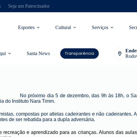
a
Seja um Patrocinador
Esportes
Cultural
Serviços
Secr
Ende
Transparência
qui
Santa News
Rodov
edia Torneio Inclusivo de Tênis
No próximo dia 5 de dezembro, das 9h às 18h, o San
a do Instituto Nara Timm.
istas, compostas por atletas cadeirantes e não cadeirantes. 
tes de ser rebatida para a dupla adversária.
e recreação e aprendizado para as crianças. Alunos das aula