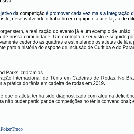
lusiva.
jetivo d
a competição
é promover cada vez mais a integração 
pósito, desenvolvendo o trabalho em equipe e a aceitação de dif
orgenstern, a realização do evento já é um exemplo de união. 
da de nossa comunidade. Um exemplo a ser visto e seguido po
ovamente cedendo as quadras e estimulando os atletas de lá a
 para a história do esporte de inclusão de Curitiba e do
Paran
ad Parks, criaram as
eração Internacional de Tênis em Cadeiras de Rodas. No Bra
m a prática do tênis em cadeira de rodas em 2019.
 é que o atleta tenha sido diagnosticado com alguma deficiênc
ta não puder participar
de competições no tênis convencional; e
n
Poker
Truco