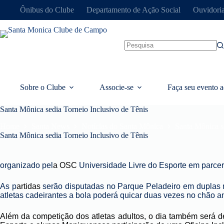
Pular
Ônibus do Clube
Departamento de Ação Social
Ouvidori
para
o
conteúdo
Sem
resultados
Sobre o Clube
Associe-se
Faça seu evento a
Santa Mônica sedia Torneio Inclusivo de Tênis
Home
Santa News
Notícias do Santa Mônica
Santa Mônica s
Santa Mônica sedia Torneio Inclusivo de Tênis
organizado pel
a
OSC
Universidade Livre do Esporte em parceri
As p
artidas
serão disputadas no Parque Peladeiro em duplas m
atletas cadeirantes a bola poderá quicar duas vezes no chão an
Além da competição dos atletas adultos, o dia também será d