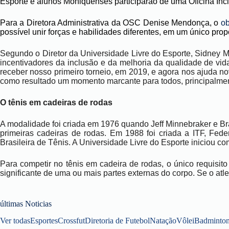
Esporte e alunos Moniquenses participarão de uma Oficina
Inc
Para a Diretora Administrativa da
OSC
Denise Mendon
ça, o
ob
possível unir forças e habilidades diferentes, em um único pro
Segundo o
D
iretor da
Universidade Livre do Esporte
, Sidney M
incentivadores da inclusão e da melhoria da qualidade de vi
receber nosso primeiro torneio, em 2019, e agora nos ajuda n
como resultado um momento marcante para todos, principalmente
O tênis em cadeiras de rodas
A modalidade foi criada em 1976 quando Jeff Minnebraker e Br
primeiras cadeiras de rodas. Em 1988 foi criada a ITF, Fed
Brasileira
de Tênis. A Universidade Livre do Esporte iniciou co
Para competir no tênis em cadeira de rodas, o único requisito
significante de uma ou mais partes externas do corpo. Se o atle
últimas Noticias
Ver todas
Esportes
Crossfut
Diretoria de Futebol
Natação
Vôlei
Badminto