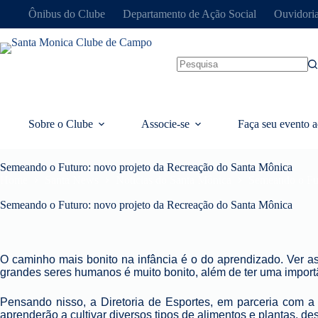
Ônibus do Clube
Departamento de Ação Social
Ouvidori
Sobre o Clube
Associe-se
Faça seu evento a
Semeando o Futuro: novo projeto da Recreação do Santa Mônica
Home
Santa News
Notícias do Santa Mônica
Semeando o Fut
Semeando o Futuro: novo projeto da Recreação do Santa Mônica
O caminho mais
bonito na infância é o do aprendizado. Ver 
grandes seres humanos é muito bonito, além de ter uma impor
Pensando nisso, a Diretoria de Esportes,
em parceria com a 
aprenderão a cultivar diversos tipos de alimentos e plantas, des