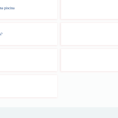
na piscina
a?