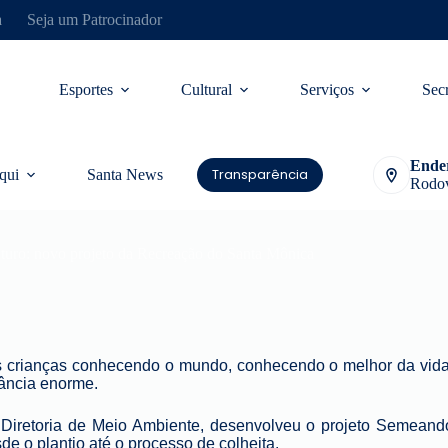
a
Seja um Patrocinador
Esportes
Cultural
Serviços
Secr
Ende
Transparência
qui
Santa News
Rodov
uro: novo projeto da Recreação do Santa Mônica
as crianças conhecendo o mundo, conhecendo o melhor da vida
tância enorme.
Diretoria de Meio Ambiente,
desenvolveu
o projeto Semeando
de o plantio até o processo de colheita.