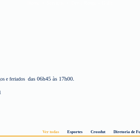
Home
Serviços
Drive Range – Golfe
das 06h45 às 17h00.
os e feriados
1
Ver todas
Esportes
Crossfut
Diretoria de F