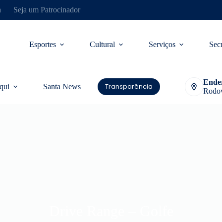
a
Seja um Patrocinador
Esportes
Cultural
Serviços
Secr
Ende
Transparência
qui
Santa News
Rodov
Drive Range – Golfe