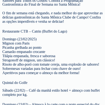
Sabores para Todos os Gostos: Confira a Programação
Gastronômica do Final de Semana no Santa Mônica!
O fim de semana está chegando, e nada melhor do que aproveitar as
delícias gastronômicas do Santa Mônica Clube de Campo! Confira
as opções imperdíveis e venha se deliciar!
Restaurante CTB – Catrin (Buffet do Lago)
Domingo (23/02/2025)
Mignon com Paris
Picanha grelhada ao ponto
Camarão empanado crocante
Tilápia empanada, fresca e saborosa
Strogonoff de mignon, um clássico!
Risoto de alho-poró com tomate cereja, uma explosão de sabores!
Sobremesas variadas para fechar com chave de ouro!
Aperitivos para começar o almoço da melhor forma!
Quintal do Golfe
Sábado (22/02) – Café da manhã estilo hotel + almoço com buffet
completo por kg.
Domingo (23/02) – Almoço à la carte com o prato especial do dia: