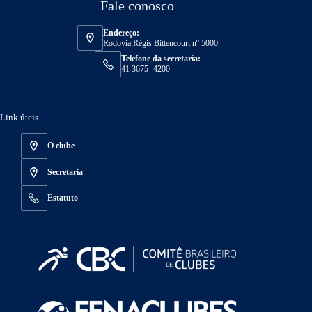
Fale conosco
Endereço:
Rodovia Régis Bittencourt nº 5000
Telefone da secretaria:
41 3675- 4200
Link úteis
O clube
Secretaria
Estatuto