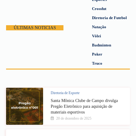
Crossfut
Diretoria de Futebol
Natação
ÚLTIMAS NOTICIAS
Vôlei
Badminton
Poker
Truco
Diretoria de Esporte
Santa Mônica Clube de Campo divulga
Pregão Eletrônico para aquisição de
materiais esportivos
20 de dezembro de 2025