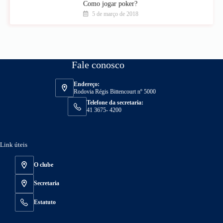
Como jogar poker?
5 de março de 2018
Fale conosco
Endereço:
Rodovia Régis Bittencourt nº 5000
Telefone da secretaria:
41 3675- 4200
Link úteis
O clube
Secretaria
Estatuto