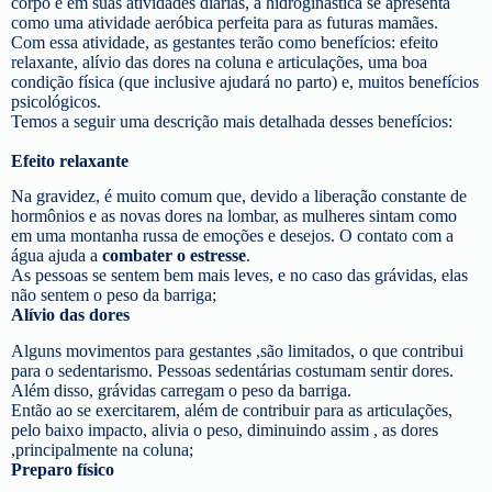
corpo e em suas atividades diárias, a hidroginástica se apresenta
como uma atividade aeróbica perfeita para as futuras mamães.
Com essa atividade, as gestantes terão como benefícios: efeito
relaxante, alívio das dores na coluna e articulações, uma boa
condição física (que inclusive ajudará no parto) e, muitos benefícios
psicológicos.
Temos a seguir uma descrição mais detalhada desses benefícios:
Efeito relaxante
Na gravidez, é muito comum que, devido a liberação constante de
hormônios e as novas dores na lombar, as mulheres sintam como
em uma montanha russa de emoções e desejos. O contato com a
água ajuda a
combater o estresse
.
As pessoas se sentem bem mais leves, e no caso das grávidas, elas
não sentem o peso da barriga;
Alívio das dores
Alguns movimentos para gestantes ,são limitados, o que contribui
para o sedentarismo. Pessoas sedentárias costumam sentir dores.
Além disso, grávidas carregam o peso da barriga.
Então ao se exercitarem, além de contribuir para as articulações,
pelo baixo impacto, alivia o peso, diminuindo assim , as dores
,principalmente na coluna;
Preparo físico