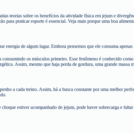
itas teorias sobre os benefícios da atividade física em jejum e divergê
ão para praticar esporte é essencial. Veja mais porque uma boa aliment
tirar energia de algum lugar. Embora pensemos que ele consuma apenas
ia consumindo os músculos primeiro. Esse fenômeno é conhecido como 
nergética. Assim, mesmo que haja perda de gordura, uma grande massa 
empenho a cada treino. Assim, há a busca constante por uma melhor perf
ado.
choque estiver acompanhado de jejum, pode haver sobrecarga e faltar en