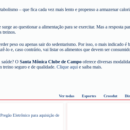
olismo – que fica cada vez mais lento e propenso a armazenar calorias.
 surge ao questionar a alimentação para se exercitar. Mas a resposta pa
 treinos.
erder peso ou apenas sair do sedentarismo. Por isso, o mais indicado é b
azê-lo e, caso contrário, vai listar os alimentos que devem ser consumid
ua saúde? O
Santa Mônica Clube de Campo
oferece diversas modalidade
 treino seguro e de qualidade.
Clique aqui
e saiba mais.
Ver todas
Esportes
Crossfut
Dir
regão Eletrônico para aquisição de