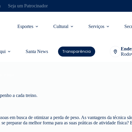
a
Seja um Patrocinador
Esportes
Cultural
Serviços
Secr
Ende
Transparência
qui
Santa News
Rodov
em jejum
mpenho a cada treino.
ssoas em busca de otimizar a perda de peso. As vantagens da técnica são
se preparar da melhor forma para as suas práticas de atividade física? 