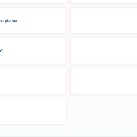
na piscina
a?