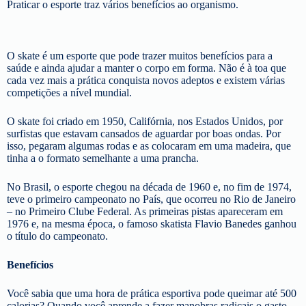
Praticar o esporte traz vários benefícios ao organismo.
O skate é um esporte que pode trazer muitos benefícios para a
saúde e ainda ajudar a manter o corpo em forma. Não é à toa que
cada vez mais a prática conquista novos adeptos e existem várias
competições a nível mundial.
O skate foi criado em 1950, Califórnia, nos Estados Unidos, por
surfistas que estavam cansados de aguardar por boas ondas. Por
isso, pegaram algumas rodas e as colocaram em uma madeira, que
tinha a o formato semelhante a uma prancha.
No Brasil, o esporte chegou na década de 1960 e, no fim de 1974,
teve o primeiro campeonato no País, que ocorreu no Rio de Janeiro
– no Primeiro Clube Federal. As primeiras pistas apareceram em
1976 e, na mesma época, o famoso skatista Flavio Banedes ganhou
o título do campeonato.
Benefícios
Você sabia que uma hora de prática esportiva pode queimar até 500
calorias? Quando você aprende a fazer manobras radicais o gasto