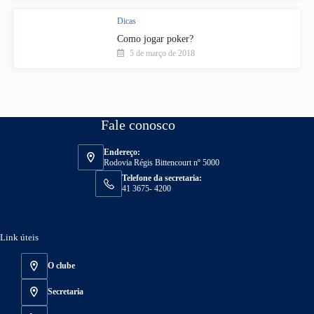
Dicas
Como jogar poker?
5 de março de 2018
Fale conosco
Endereço:
Rodovia Régis Bittencourt nº 5000
Telefone da secretaria:
41 3675- 4200
Link úteis
O clube
Secretaria