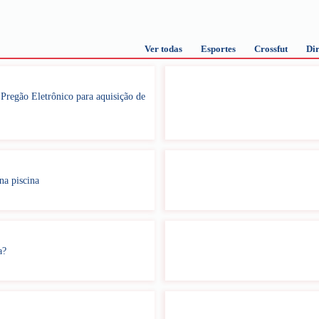
Ver todas
Esportes
Crossfut
Dir
regão Eletrônico para aquisição de
na piscina
a?