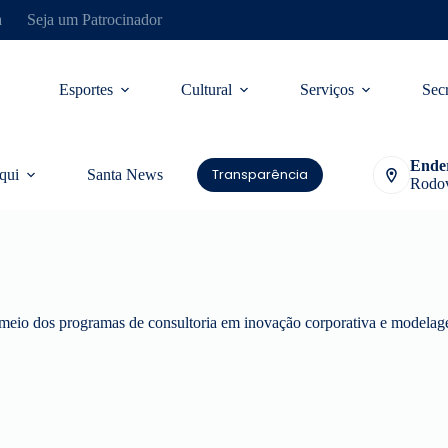
a
Seja um Patrocinador
Esportes
Cultural
Serviços
Secr
Ende
Transparência
qui
Santa News
Rodov
 meio dos programas de consultoria em inovação corporativa e modelag